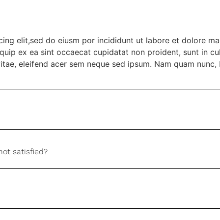
ing elit,sed do eiusm por incididunt ut labore et dolore m
liquip ex ea sint occaecat cupidatat non proident, sunt in c
vitae, eleifend acer sem neque sed ipsum. Nam quam nunc, b
not satisfied?