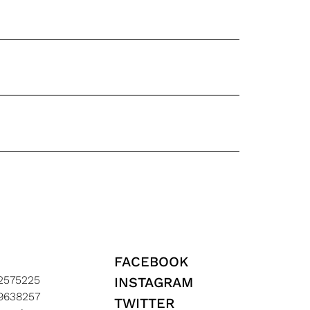
o
FACEBOOK
2575225
INSTAGRAM
9638257
TWITTER